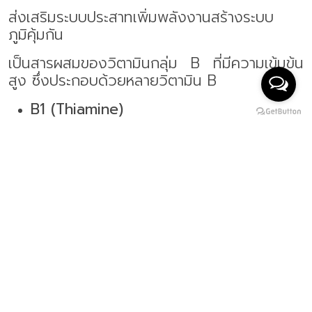
ส่งเสริมระบบประสาทเพิ่มพลังงานสร้างระบบ
ภูมิคุ้มกัน
เป็นสารผสมของวิตามินกลุ่ม
B
ที่มีความเข้มข้น
สูง ซึ่งประกอบด้วยหลายวิตามิน
B
B
1 (
Thiamine)
B
2 (
Riboflavin)
B
3 (
Niacin)
B
5 (
Pantothenic acid)
B
6 (
Pyridoxine)
B
7 (
Biotin)
B
9 (
Folate)
B
12 (
Cobalamin)