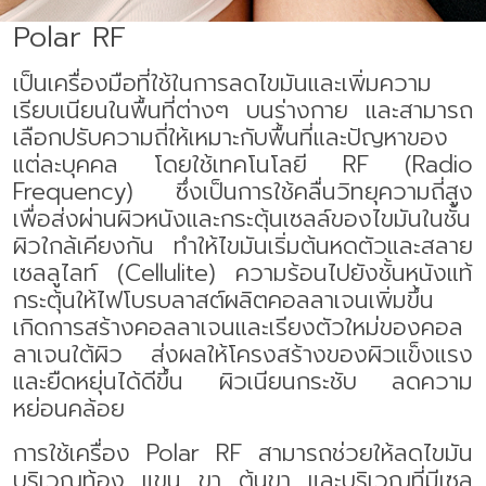
Polar RF
เป็นเครื่องมือที่ใช้ในการลดไขมันและเพิ่มความ
เรียบเนียนในพื้นที่ต่างๆ บนร่างกาย
และสามารถ
เลือกปรับความถี่ให้เหมาะกับพื้นที่และปัญหาของ
แต่ละบุคคล
โดยใช้เทคโนโลยี
RF (Radio
Frequency)
ซึ่งเป็นการใช้คลื่นวิทยุความถี่สูง
เพื่อส่งผ่านผิวหนังและกระตุ้นเซลล์ของไขมันในชั้น
ผิวใกล้เคียงกัน ทำให้ไขมันเริ่มต้นหดตัวและ
สลาย
เซลลูไลท์ (
Cellulite)
ความร้อนไปยังชั้นหนังแท้
กระตุ้นให้ไฟโบรบลาสต์ผลิตคอลลาเจนเพิ่มขึ้น
เกิดการสร้างคอลลาเจนและเรียงตัวใหม่ของคอล
ลาเจนใต้ผิว ส่งผลให้โครงสร้างของผิวแข็งแรง
และยืดหยุ่นได้ดีขึ้น ผิวเนียนกระชับ ลดความ
หย่อนคล้อย
การใช้เครื่อง
Polar RF
สามารถช่วยให้ลดไขมัน
บริเวณท้อง แขน ขา ต้นขา และบริเวณที่มี
เซล